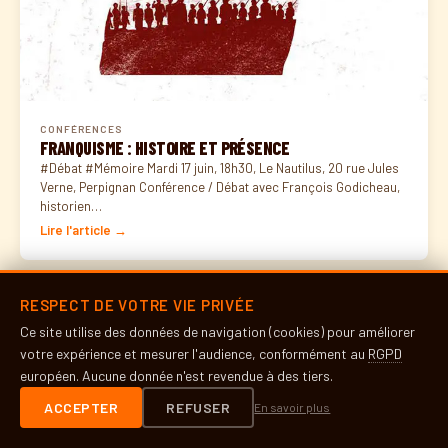
CONFÉRENCES
FRANQUISME : HISTOIRE ET PRÉSENCE
#Débat #Mémoire Mardi 17 juin, 18h30, Le Nautilus, 20 rue Jules
Verne, Perpignan Conférence / Débat avec François Godicheau,
historien…
Lire l'article →
RESPECT DE VOTRE VIE PRIVÉE
Ce site utilise des données de navigation (cookies) pour améliorer
votre expérience et mesurer l'audience, conformément au
RGPD
européen. Aucune donnée n'est revendue à des tiers.
ACCEPTER
REFUSER
En savoir plus
CONFÉRENCES