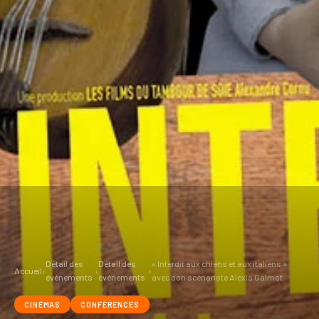
Détail des
Détail des
« Interdit aux chiens et aux italiens »
Accueil
›
›
›
événements
événements
avec son scénariste Alexis Galmot
CINÉMAS
CONFÉRENCES