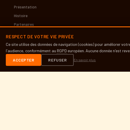
Présentation
Histoire
Partenaires
Presse
RESPECT DE VOTRE VIE PRIVÉE
Ce site utilise des données de navigation (cookies) pour améliorer vot
INFOS PRATIQUES
l'audience, conformément au
RGPD
européen. Aucune donnée n'est reven
Contact
ACCEPTER
REFUSER
En savoir plus
Accès & lieux
Mentions légales
RGPD
DÉVELOPPEUR SITE
Site réalisé par Bara Fall
barannfall@gmail.com