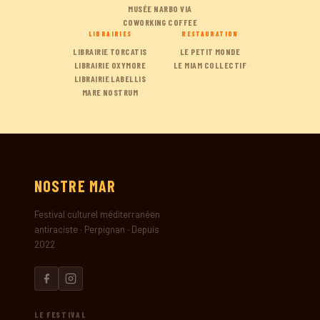
MUSÉE NARBO VIA
COWORKING COFFEE
LIBRAIRIES
RESTAURATION
LIBRAIRIE TORCATIS
LE PETIT MONDE
LIBRAIRIE OXYMORE
LE MIAM COLLECTIF
LIBRAIRIE LABELLIS
MARE NOSTRUM
NOSTRE
MAR
Festival culturel méditerranéen
antiraciste · Perpignan · Depuis
2022
LE FESTIVAL