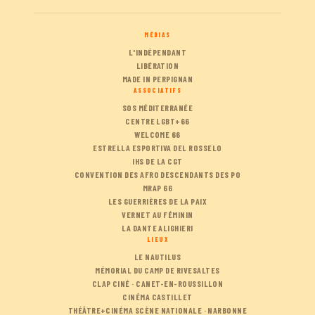
MÉDIAS
L'INDÉPENDANT
LIBÉRATION
MADE IN PERPIGNAN
ASSOCIATIFS
SOS MÉDITERRANÉE
CENTRE LGBT+66
WELCOME 66
ESTRELLA ESPORTIVA DEL ROSSELO
IHS DE LA CGT
CONVENTION DES AFRO DESCENDANTS DES PO
MRAP 66
LES GUERRIÈRES DE LA PAIX
VERNET AU FÉMININ
LA DANTE ALIGHIERI
LIEUX
LE NAUTILUS
MÉMORIAL DU CAMP DE RIVESALTES
CLAP CINÉ · CANET-EN-ROUSSILLON
CINÉMA CASTILLET
THÉÂTRE+CINÉMA SCÈNE NATIONALE · NARBONNE