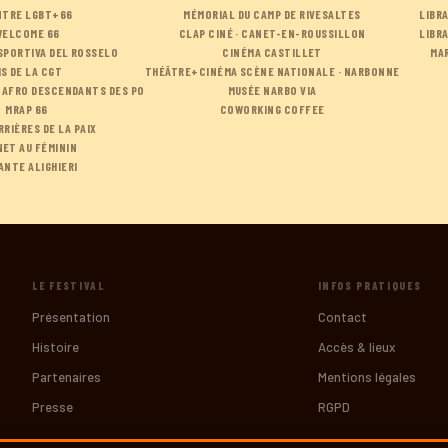
NTRE LGBT+66
MÉMORIAL DU CAMP DE RIVESALTES
LIBR
WELCOME 66
CLAP CINÉ · CANET-EN-ROUSSILLON
LIBRA
SPORTIVA DEL ROSSELO
CINÉMA CASTILLET
MA
HS DE LA CGT
THÉÂTRE+CINÉMA SCÈNE NATIONALE · NARBONNE
 AFRO DESCENDANTS DES PO
MUSÉE NARBO VIA
MRAP 66
COWORKING COFFEE
RRIÈRES DE LA PAIX
ET AU FÉMININ
ANTE ALIGHIERI
LE FESTIVAL
INFOS PRATIQUES
Présentation
Contact
Histoire
Accès & lieux
Partenaires
Mentions légales
Presse
RGPD