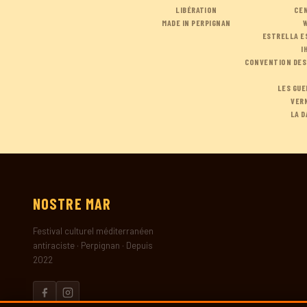
LIBÉRATION
CE
MADE IN PERPIGNAN
ESTRELLA E
I
CONVENTION DES
LES GUE
VERN
LA D
NOSTRE
MAR
Festival culturel méditerranéen
antiraciste · Perpignan · Depuis
2022