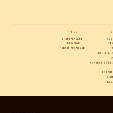
MÉDIAS
A
L'INDÉPENDANT
SOS
LIBÉRATION
CE
MADE IN PERPIGNAN
ESTRELLA E
I
CONVENTION DES
LES GUE
VERN
LA D