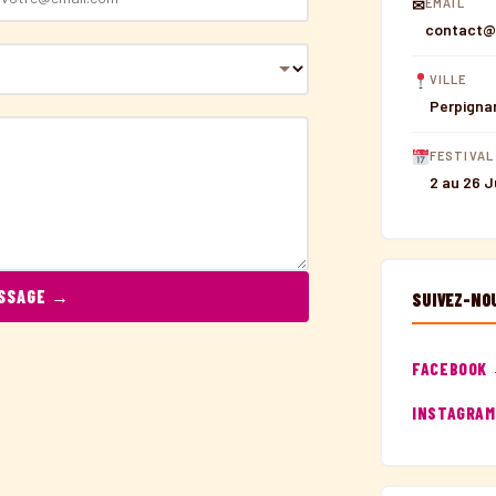
✉
EMAIL
contact@
VILLE
Perpigna
FESTIVAL
2 au 26 J
ESSAGE →
SUIVEZ-NO
FACEBOOK
INSTAGRA