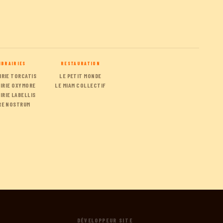
IBRAIRIES
RESTAURATION
IRIE TORCATIS
LE PETIT MONDE
AIRIE OXYMORE
LE MIAM COLLECTIF
IRIE LABELLIS
RE NOSTRUM
DÉVELOPPEUR SITE