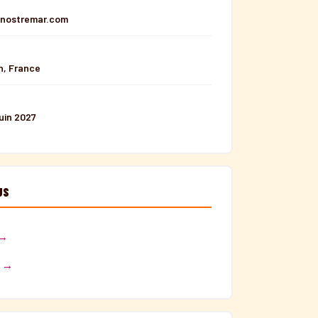
nostremar.com
n, France
uin 2027
US
 →
M →