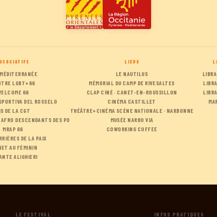
SSOCIATIFS
LIEUX
L
 MÉDITERRANÉE
LE NAUTILUS
LIBRA
NTRE LGBT+66
MÉMORIAL DU CAMP DE RIVESALTES
LIBR
WELCOME 66
CLAP CINÉ · CANET-EN-ROUSSILLON
LIBRA
SPORTIVA DEL ROSSELO
CINÉMA CASTILLET
MA
HS DE LA CGT
THÉÂTRE+CINÉMA SCÈNE NATIONALE · NARBONNE
 AFRO DESCENDANTS DES PO
MUSÉE NARBO VIA
MRAP 66
COWORKING COFFEE
RRIÈRES DE LA PAIX
ET AU FÉMININ
ANTE ALIGHIERI
LE FESTIVAL
INFOS PRATIQUES