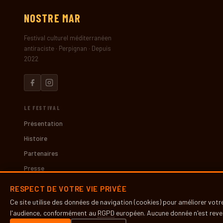
NOSTRE
MAR
Festival culturel méditerranéen
antiraciste · Perpignan · Depuis
2022
LE FESTIVAL
Présentation
Histoire
Partenaires
Presse
RESPECT DE VOTRE VIE PRIVÉE
INFOS PRATIQUES
Ce site utilise des données de navigation (cookies) pour améliorer vot
Contact
l'audience, conformément au
RGPD
européen. Aucune donnée n'est reven