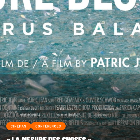
Détail des
Détail des
« La mesure des
Accueil
›
›
›
événements
événements
choses »
CINÉMAS
CONFÉRENCES
« LA MESURE DES CHOSES »