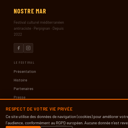
NOSTRE
MAR
Festival culturel méditerranéen
antiraciste · Perpignan · Depuis
2022
LE FESTIVAL
Présentation
Histoire
Partenaires
Presse
RESPECT DE VOTRE VIE PRIVÉE
INFOS PRATIQUES
Ce site utilise des données de navigation (cookies) pour améliorer vot
Contact
l'audience, conformément au
RGPD
européen. Aucune donnée n'est reven