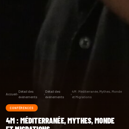
Détail des
Détail des
4M : Méditerranée, Mythes, Monde
Accueil
›
›
›
événements
événements
et Migrations
CONFÉRENCES
4M : MÉDITERRANÉE, MYTHES, MONDE
ET MIGRATIONS