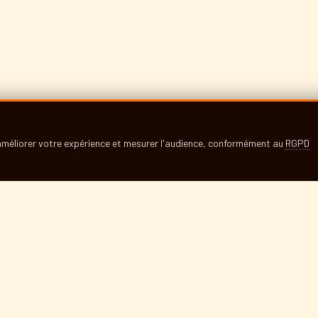
 améliorer votre expérience et mesurer l'audience, conformément au
RGPD
'ÉDITION 2024
DENT
a la tortilla » : Dégustation de
Exposition photographique
réchauff