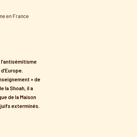
isme en France
e l’antisémitisme
s d’Europe.
nseignement » de
 la Shoah, il a
ue de la Maison
 juifs exterminés.