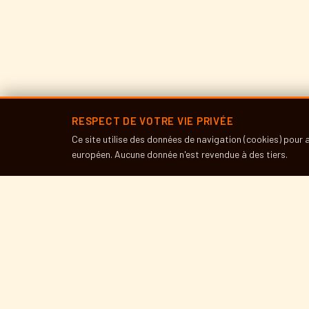
RESPECT DE VOTRE VIE PRIVÉE
Ce site utilise des données de navigation (cookies) pour
Entrée libre
européen. Aucune donnée n'est revendue à des tiers.
← RETOUR À L
← ARTICLE PRÉCÉ
« Darle la vuelta 
tapas