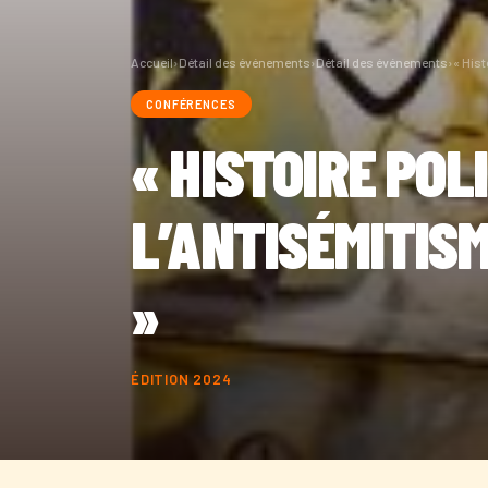
Accueil
›
Détail des événements
›
Détail des événements
›
« Hist
CONFÉRENCES
« HISTOIRE POL
L’ANTISÉMITISM
»
ÉDITION 2024