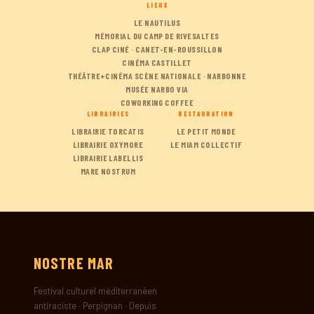
LIEUX
LE NAUTILUS
MÉMORIAL DU CAMP DE RIVESALTES
CLAP CINÉ · CANET-EN-ROUSSILLON
CINÉMA CASTILLET
THÉÂTRE+CINÉMA SCÈNE NATIONALE · NARBONNE
MUSÉE NARBO VIA
COWORKING COFFEE
LIBRAIRIES
RESTAURATION
LIBRAIRIE TORCATIS
LE PETIT MONDE
LIBRAIRIE OXYMORE
LE MIAM COLLECTIF
LIBRAIRIE LABELLIS
MARE NOSTRUM
NOSTRE
MAR
Festival culturel méditerranéen
antiraciste · Perpignan · Depuis