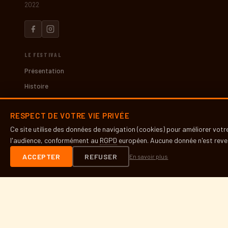
2022
LE FESTIVAL
Présentation
Histoire
Partenaires
RESPECT DE VOTRE VIE PRIVÉE
Presse
Ce site utilise des données de navigation (cookies) pour améliorer vot
l'audience, conformément au
RGPD
européen. Aucune donnée n'est reven
INFOS PRATIQUES
ACCEPTER
REFUSER
En savoir plus
Contact
Accès & lieux
Mentions légales
RGPD