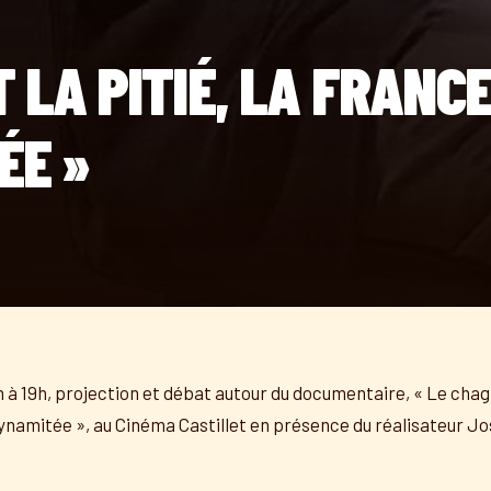
T LA PITIÉ, LA FRANCE
ÉE »
n à 19h, projection et débat autour du documentaire, « Le chagrin
ynamitée », au Cinéma Castillet en présence du réalisateur J