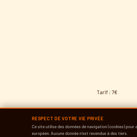
Tarif : 7€
RESPECT DE VOTRE VIE PRIVÉE
Ce site utilise des données de navigation (cookies) pour
européen. Aucune donnée n'est revendue à des tiers.
← RETOUR À L