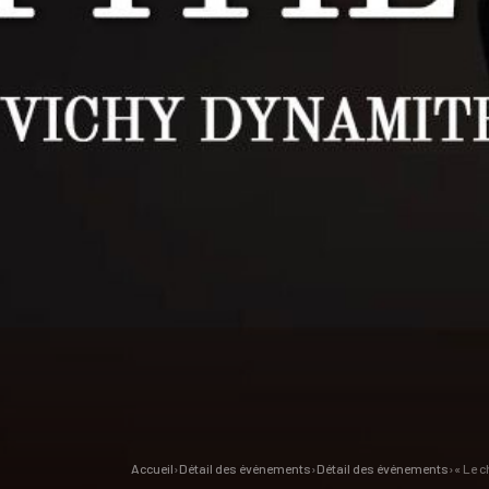
Accueil
›
Détail des événements
›
Détail des événements
›
« Le c