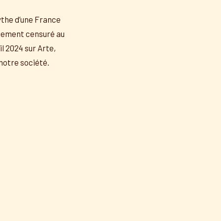
mythe d’une France
guement censuré au
l 2024 sur Arte,
notre société.