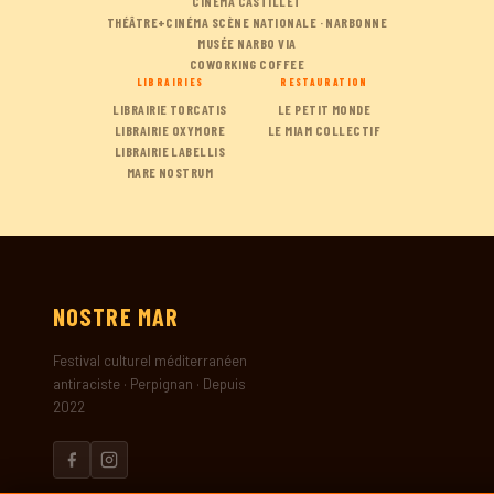
CINÉMA CASTILLET
THÉÂTRE+CINÉMA SCÈNE NATIONALE · NARBONNE
MUSÉE NARBO VIA
COWORKING COFFEE
LIBRAIRIES
RESTAURATION
LIBRAIRIE TORCATIS
LE PETIT MONDE
LIBRAIRIE OXYMORE
LE MIAM COLLECTIF
LIBRAIRIE LABELLIS
MARE NOSTRUM
NOSTRE
MAR
Festival culturel méditerranéen
antiraciste · Perpignan · Depuis
2022