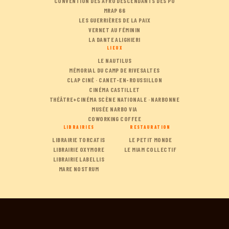
CONVENTION DES AFRO DESCENDANTS DES PO
MRAP 66
LES GUERRIÈRES DE LA PAIX
VERNET AU FÉMININ
LA DANTE ALIGHIERI
LIEUX
LE NAUTILUS
MÉMORIAL DU CAMP DE RIVESALTES
CLAP CINÉ · CANET-EN-ROUSSILLON
CINÉMA CASTILLET
THÉÂTRE+CINÉMA SCÈNE NATIONALE · NARBONNE
MUSÉE NARBO VIA
COWORKING COFFEE
LIBRAIRIES
RESTAURATION
LIBRAIRIE TORCATIS
LE PETIT MONDE
LIBRAIRIE OXYMORE
LE MIAM COLLECTIF
LIBRAIRIE LABELLIS
MARE NOSTRUM