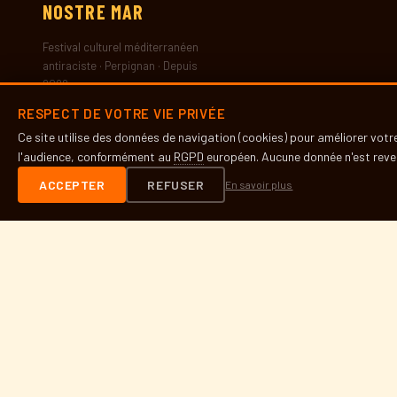
NOSTRE
MAR
Festival culturel méditerranéen
antiraciste · Perpignan · Depuis
2022
RESPECT DE VOTRE VIE PRIVÉE
Ce site utilise des données de navigation (cookies) pour améliorer vot
l'audience, conformément au
RGPD
européen. Aucune donnée n'est reven
LE FESTIVAL
ACCEPTER
REFUSER
En savoir plus
Présentation
Histoire
Partenaires
Presse
INFOS PRATIQUES
Contact
Accès & lieux