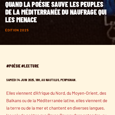
QUAND LA POÉSIE SAUVE LES PEUPLES
DE LA MÉDITERRANÉE DU NAUFRAGE QUI
LES MENACE
ÉDITION 2025
#POÉSIE #LECTURE
SAMEDI 14 JUIN 2025, 18H, AU NAUTILUS, PERPIGNAN.
Elles viennent d’Afrique du Nord, du Moyen-Orient, des
Balkans ou de la Méditerranée latine, elles viennent de
la terre ou de la mer et chantent en diverses langues,