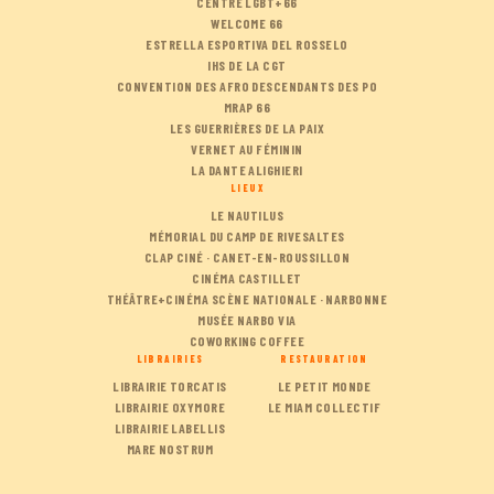
CENTRE LGBT+66
WELCOME 66
ESTRELLA ESPORTIVA DEL ROSSELO
IHS DE LA CGT
CONVENTION DES AFRO DESCENDANTS DES PO
MRAP 66
LES GUERRIÈRES DE LA PAIX
VERNET AU FÉMININ
LA DANTE ALIGHIERI
LIEUX
LE NAUTILUS
MÉMORIAL DU CAMP DE RIVESALTES
CLAP CINÉ · CANET-EN-ROUSSILLON
CINÉMA CASTILLET
THÉÂTRE+CINÉMA SCÈNE NATIONALE · NARBONNE
MUSÉE NARBO VIA
COWORKING COFFEE
LIBRAIRIES
RESTAURATION
LIBRAIRIE TORCATIS
LE PETIT MONDE
LIBRAIRIE OXYMORE
LE MIAM COLLECTIF
LIBRAIRIE LABELLIS
MARE NOSTRUM