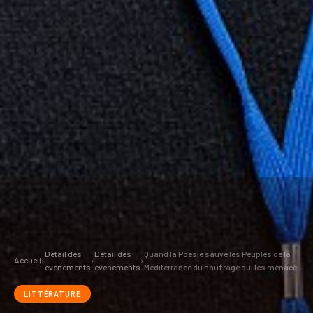
Détail des
Détail des
Quand la Poésie sauve les Peuples de la
Accueil
›
›
›
événements
événements
Méditerranée du naufrage qui les menace
LITTÉRATURE