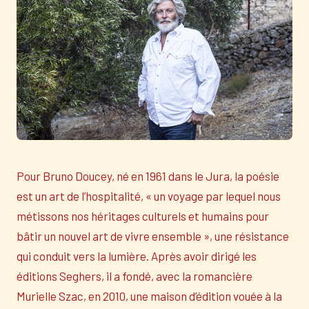
Pour Bruno Doucey, né en 1961 dans le Jura, la poésie
est un art de l’hospitalité, « un voyage par lequel nous
métissons nos héritages culturels et humains pour
bâtir un nouvel art de vivre ensemble », une résistance
qui conduit vers la lumière. Après avoir dirigé les
éditions Seghers, il a fondé, avec la romancière
Murielle Szac, en 2010, une maison d’édition vouée à la