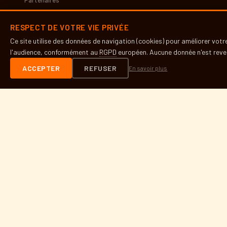
Partenaires
Presse
RESPECT DE VOTRE VIE PRIVÉE
Ce site utilise des données de navigation (cookies) pour améliorer vot
INFOS PRATIQUES
l'audience, conformément au
RGPD
européen. Aucune donnée n'est reven
Contact
ACCEPTER
REFUSER
En savoir plus
Accès & lieux
Mentions légales
RGPD
DÉVELOPPEUR SITE
Site réalisé par Bara Fall
barannfall@gmail.com
© 2026 Nostre Mar — Festival SOS Racisme ·
contact@nostremar.com
Perpignan