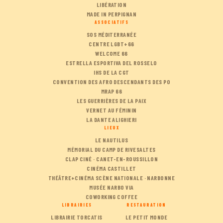
LIBÉRATION
MADE IN PERPIGNAN
ASSOCIATIFS
SOS MÉDITERRANÉE
CENTRE LGBT+66
WELCOME 66
ESTRELLA ESPORTIVA DEL ROSSELO
IHS DE LA CGT
CONVENTION DES AFRO DESCENDANTS DES PO
MRAP 66
LES GUERRIÈRES DE LA PAIX
VERNET AU FÉMININ
LA DANTE ALIGHIERI
LIEUX
LE NAUTILUS
MÉMORIAL DU CAMP DE RIVESALTES
CLAP CINÉ · CANET-EN-ROUSSILLON
CINÉMA CASTILLET
THÉÂTRE+CINÉMA SCÈNE NATIONALE · NARBONNE
MUSÉE NARBO VIA
COWORKING COFFEE
LIBRAIRIES
RESTAURATION
LIBRAIRIE TORCATIS
LE PETIT MONDE