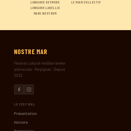
LIBRAIRIE OXYMORE
LE MIAM COLLECTIF
LIBRAIRIE LABELLIS
MARE NOSTRUM
NOSTRE
MAR
Festival culturel méditerranéen
antiraciste · Perpignan · Depuis
2022
LE FESTIVAL
Présentation
Histoire