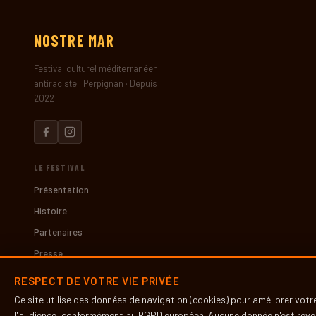
NOSTRE
MAR
Festival culturel méditerranéen
antiraciste · Perpignan · Depuis
2022
LE FESTIVAL
Présentation
Histoire
Partenaires
Presse
RESPECT DE VOTRE VIE PRIVÉE
INFOS PRATIQUES
Ce site utilise des données de navigation (cookies) pour améliorer vot
Contact
l'audience, conformément au
RGPD
européen. Aucune donnée n'est reven