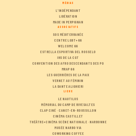
MÉDIAS
L'INDÉPENDANT
LIBÉRATION
MADE IN PERPIGNAN
ASSOCIATIFS
SOS MÉDITERRANÉE
CENTRE LGBT+66
WELCOME 66
ESTRELLA ESPORTIVA DEL ROSSELO
IHS DE LA CGT
CONVENTION DES AFRO DESCENDANTS DES PO
MRAP 66
LES GUERRIÈRES DE LA PAIX
VERNET AU FÉMININ
LA DANTE ALIGHIERI
LIEUX
LE NAUTILUS
MÉMORIAL DU CAMP DE RIVESALTES
CLAP CINÉ · CANET-EN-ROUSSILLON
CINÉMA CASTILLET
THÉÂTRE+CINÉMA SCÈNE NATIONALE · NARBONNE
MUSÉE NARBO VIA
COWORKING COFFEE