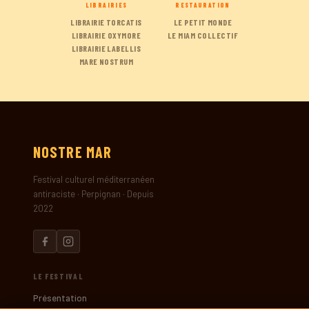
LIBRAIRIES
RESTAURATION
LIBRAIRIE TORCATIS
LE PETIT MONDE
LIBRAIRIE OXYMORE
LE MIAM COLLECTIF
LIBRAIRIE LABELLIS
MARE NOSTRUM
NOSTRE
MAR
Festival culturel méditerranéen
antiraciste · Perpignan · Depuis
2022
LE FESTIVAL
Présentation