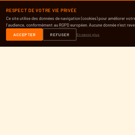
Histoire
RESPECT DE VOTRE VIE PRIVÉE
Partenaires
Ce site utilise des données de navigation (cookies) pour améliorer vot
Presse
l'audience, conformément au
RGPD
européen. Aucune donnée n'est reven
ACCEPTER
REFUSER
En savoir plus
INFOS PRATIQUES
Contact
Accès & lieux
Mentions légales
RGPD
DÉVELOPPEUR SITE
Site réalisé par Bara Fall
barannfall@gmail.com