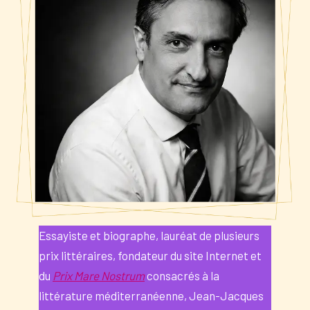
Essayiste et biographe, lauréat de plusieurs
prix littéraires, fondateur du site Internet et
du
Prix Mare Nostrum
consacrés à la
littérature méditerranéenne, Jean-Jacques