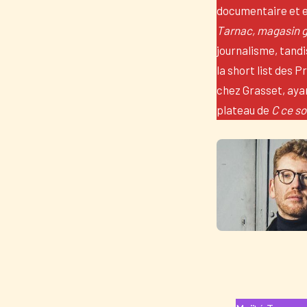
documentaire et e
Tarnac, magasin 
journalisme, tand
la short list des P
chez Grasset, ayan
plateau de
C ce so