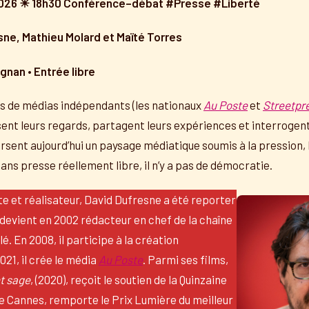
 2026 ☀ 18h30 Conférence–débat #Presse #Liberté
ne, Mathieu Molard et Maïté Torres
gnan • Entrée libre
s de médias indépendants (les nationaux
Au Poste
et
Streetpr
isent leurs regards, partagent leurs expériences et interrogent
sent aujourd’hui un paysage médiatique soumis à la pression, l
sans presse réellement libre, il n’y a pas de démocratie.
ste et réalisateur, David Dufresne a été reporter
Il devient en 2002 rédacteur en chef de la chaîne
é. En 2008, il participe à la création
2021, il crée le média
Au Poste
. Parmi ses films,
nt sage
, (2020), reçoit le soutien de la Quinzaine
de Cannes, remporte le Prix Lumière du meilleur