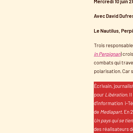
Mercredi 10 juin
Avec David Dufres
Le Nautilus, Perpi
Trois responsable
in Perpignan
) cro
combats qui traver
polarisation. Car 
Écrivain, journali
pour
Libération
. 
d’information i-Tél
de
Mediapart
. En 
Un pays qui se tie
des réalisateurs 