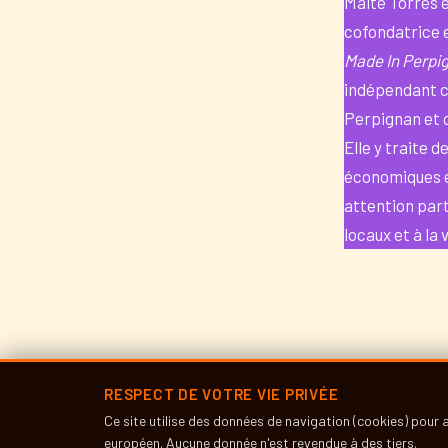
Maïté Torres e
cofondatrice 
Made In Perpi
indépendant co
Perpignan et 
Elle y traite d
économiques e
attention part
locaux et à la 
POUR Y ALLE
RESPECT DE VOTRE VIE PRIVÉE
Ce site utilise des données de navigation (cookies) pour
européen. Aucune donnée n'est revendue à des tiers.