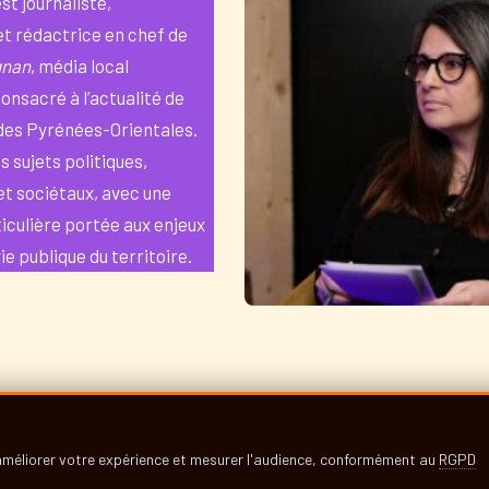
st journaliste,
et rédactrice en chef de
gnan
, média local
nsacré à l’actualité de
des Pyrénées-Orientales.
es sujets politiques,
t sociétaux, avec une
iculière portée aux enjeux
vie publique du territoire.
R:
 améliorer votre expérience et mesurer l'audience, conformément au
RGPD