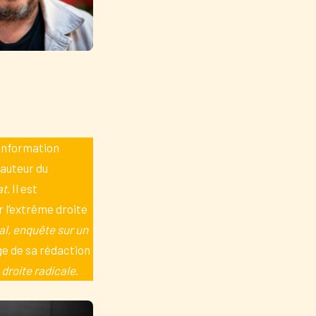
’information
-auteur du
at
. Il est
 l’extrême droite
l, enquête sur un
age de sa rédaction
 droite radicale
.