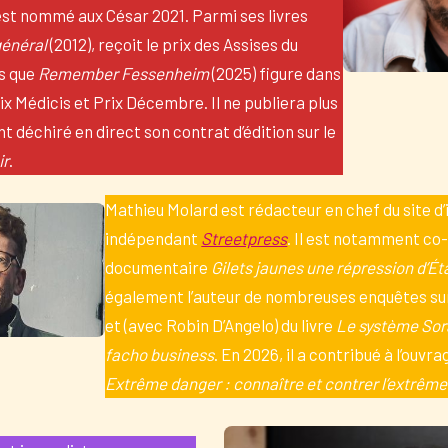
st nommé aux César 2021. Parmi ses livres
général
(2012), reçoit le prix des Assises du
is que
Remember Fessenheim
(2025) figure dans
rix Médicis et Prix Décembre. Il ne publiera plus
t déchiré en direct son contrat d’édition sur le
ir
.
Mathieu Molard est rédacteur en chef du site d
indépendant
Streetpress
. Il est notamment co
documentaire
Gilets jaunes une répression d’Ét
également l’auteur de nombreuses enquêtes sur
et (avec Robin D’Angelo) du livre
Le système Sora
facho business
. En 2026, il a contribué à l’ouvr
Extrême danger : connaître et contrer l’extrême