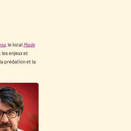
ess
,
le local
Made
 les enjeux et
a prédation et la