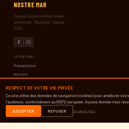
NOSTRE
MAR
Festival culturel méditerranéen
antiraciste · Perpignan · Depuis
2022
LE FESTIVAL
Présentation
Histoire
Partenaires
RESPECT DE VOTRE VIE PRIVÉE
Presse
Ce site utilise des données de navigation (cookies) pour améliorer vot
l'audience, conformément au
RGPD
européen. Aucune donnée n'est reven
INFOS PRATIQUES
ACCEPTER
REFUSER
En savoir plus
Contact
Accès & lieux