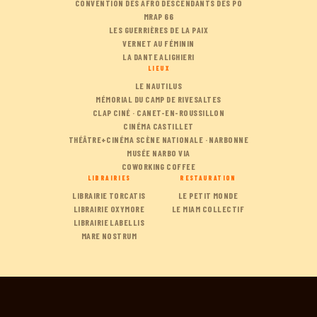
CONVENTION DES AFRO DESCENDANTS DES PO
MRAP 66
LES GUERRIÈRES DE LA PAIX
VERNET AU FÉMININ
LA DANTE ALIGHIERI
LIEUX
LE NAUTILUS
MÉMORIAL DU CAMP DE RIVESALTES
CLAP CINÉ · CANET-EN-ROUSSILLON
CINÉMA CASTILLET
THÉÂTRE+CINÉMA SCÈNE NATIONALE · NARBONNE
MUSÉE NARBO VIA
COWORKING COFFEE
LIBRAIRIES
RESTAURATION
LIBRAIRIE TORCATIS
LE PETIT MONDE
LIBRAIRIE OXYMORE
LE MIAM COLLECTIF
LIBRAIRIE LABELLIS
MARE NOSTRUM