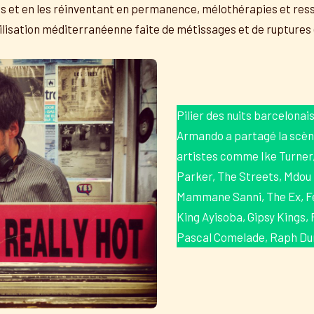
ves et en les réinventant en permanence, mélothérapies et re
vilisation méditerranéenne faite de métissages et de ruptures
Pilier des nuits barcelonai
Armando a partagé la scèn
artistes comme Ike Turner
Parker, The Streets, Mdou
Mammane Sanni, The Ex, Fe
King Ayisoba, Gipsy Kings, 
Pascal Comelade, Raph D