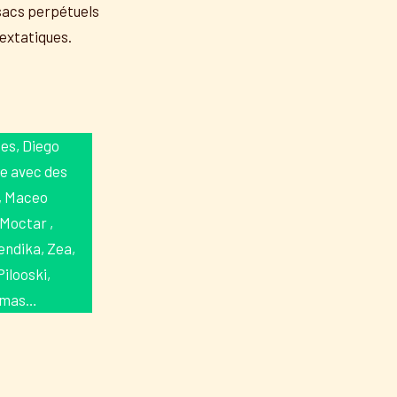
ssacs perpétuels
 extatiques.
ses, Diego
e avec des
, Maceo
 Moctar ,
ndika, Zea,
Pilooski,
umas…