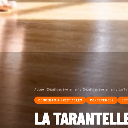
Accueil
›
Détail des événements
›
Détail des événements
›
La Ta
CONCERTS & SPECTACLES
CONFÉRENCES
ENT
LA TARANTELLE