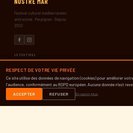
NOSTRE
MAR
Festival culturel méditerranéen
antiraciste · Perpignan · Depuis
2022
LE FESTIVAL
Présentation
RESPECT DE VOTRE VIE PRIVÉE
Histoire
Ce site utilise des données de navigation (cookies) pour améliorer vot
Partenaires
l'audience, conformément au
RGPD
européen. Aucune donnée n'est reven
Presse
ACCEPTER
REFUSER
En savoir plus
INFOS PRATIQUES
Contact
Accès & lieux