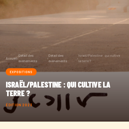
Détail des
Détail des
Israël/Palestine : qui cultive
Accueil
›
›
›
événements
événements
la terre ?
EXPOSITIONS
ISRAËL/PALESTINE : QUI CULTIVE LA
TERRE ?
ÉDITION 2023