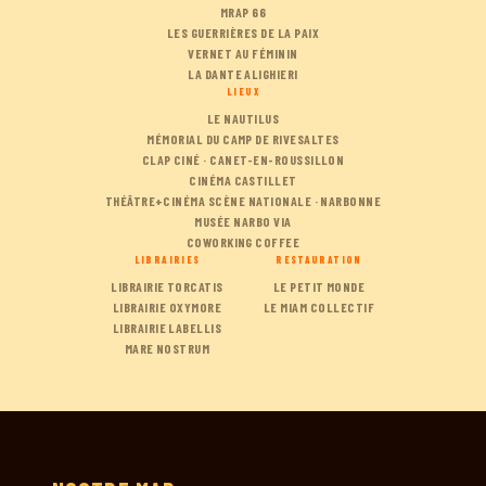
MRAP 66
LES GUERRIÈRES DE LA PAIX
VERNET AU FÉMININ
LA DANTE ALIGHIERI
LIEUX
LE NAUTILUS
MÉMORIAL DU CAMP DE RIVESALTES
CLAP CINÉ · CANET-EN-ROUSSILLON
CINÉMA CASTILLET
THÉÂTRE+CINÉMA SCÈNE NATIONALE · NARBONNE
MUSÉE NARBO VIA
COWORKING COFFEE
LIBRAIRIES
RESTAURATION
LIBRAIRIE TORCATIS
LE PETIT MONDE
LIBRAIRIE OXYMORE
LE MIAM COLLECTIF
LIBRAIRIE LABELLIS
MARE NOSTRUM