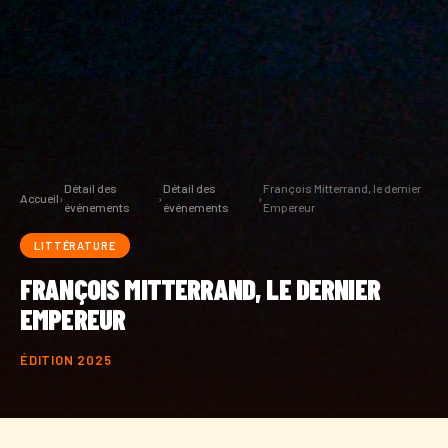
Détail des
Détail des
François Mitterrand, le dernier
Accueil
›
›
›
événements
événements
Empereur
LITTÉRATURE
FRANÇOIS MITTERRAND, LE DERNIER
EMPEREUR
ÉDITION 2025