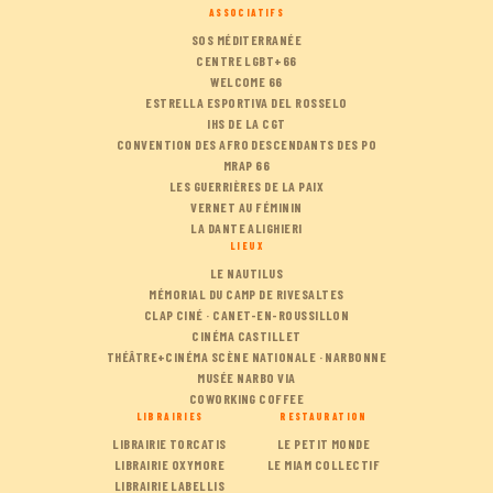
ASSOCIATIFS
SOS MÉDITERRANÉE
CENTRE LGBT+66
WELCOME 66
ESTRELLA ESPORTIVA DEL ROSSELO
IHS DE LA CGT
CONVENTION DES AFRO DESCENDANTS DES PO
MRAP 66
LES GUERRIÈRES DE LA PAIX
VERNET AU FÉMININ
LA DANTE ALIGHIERI
LIEUX
LE NAUTILUS
MÉMORIAL DU CAMP DE RIVESALTES
CLAP CINÉ · CANET-EN-ROUSSILLON
CINÉMA CASTILLET
THÉÂTRE+CINÉMA SCÈNE NATIONALE · NARBONNE
MUSÉE NARBO VIA
COWORKING COFFEE
LIBRAIRIES
RESTAURATION
LIBRAIRIE TORCATIS
LE PETIT MONDE
LIBRAIRIE OXYMORE
LE MIAM COLLECTIF
LIBRAIRIE LABELLIS