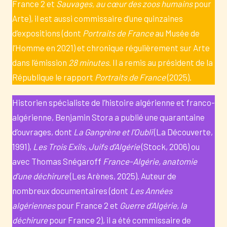
France 2 et
Sauvages, au cœur des zoos humains
pour
Arte), il est aussi commissaire d’une quinzaines
d’expositions (dont
Portraits de France
au Musée de
l’Homme en 2021) et chronique régulièrement sur Arte
dans l’émission
28 minutes
. Il a remis au président de la
République le rapport
Portraits de France
(2025).
Historien spécialiste de l’histoire algérienne et franco-
algérienne, Benjamin Stora a publié une quarantaine
d’ouvrages, dont
La Gangrène et l’Oubli
(La Découverte,
1991),
Les Trois Exils, Juifs d’Algérie
(Stock, 2006) ou
avec Thomas Snégaroff
France-Algérie, anatomie
d’une déchirure
(Les Arènes, 2025). Auteur de
nombreux documentaires (dont
Les Années
algériennes
pour France 2 et
Guerre d’Algérie, la
déchirure
pour France 2), il a été commissaire de