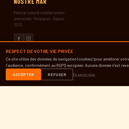
NOSTRE
MAR
Festival culturel méditerranéen
antiraciste · Perpignan · Depuis
2022
RESPECT DE VOTRE VIE PRIVÉE
LE FESTIVAL
Ce site utilise des données de navigation (cookies) pour améliorer vot
Présentation
l'audience, conformément au
RGPD
européen. Aucune donnée n'est reven
Histoire
ACCEPTER
REFUSER
En savoir plus
Partenaires
Presse
INFOS PRATIQUES
Contact
Accès & lieux