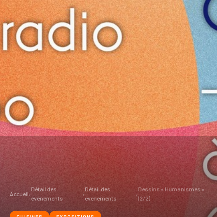
Détail des
Détail des
Dessins « Humanismes »
Accueil
›
›
›
événements
événements
(2/2)
CUISINES
EXPOSITIONS