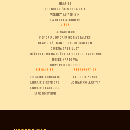
MRAP 66
LES GUERRIÈRES DE LA PAIX
VERNET AU FÉMININ
LA DANTE ALIGHIERI
LIEUX
LE NAUTILUS
MÉMORIAL DU CAMP DE RIVESALTES
CLAP CINÉ · CANET-EN-ROUSSILLON
CINÉMA CASTILLET
THÉÂTRE+CINÉMA SCÈNE NATIONALE · NARBONNE
MUSÉE NARBO VIA
COWORKING COFFEE
LIBRAIRIES
RESTAURATION
LIBRAIRIE TORCATIS
LE PETIT MONDE
LIBRAIRIE OXYMORE
LE MIAM COLLECTIF
LIBRAIRIE LABELLIS
MARE NOSTRUM