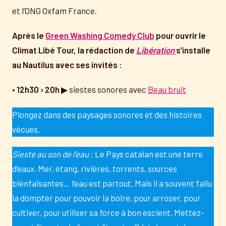
et l’ONG Oxfam France.
Après le
Green Washing Comedy Club
pour ouvrir le
Climat Libé Tour, la rédaction de
Libération
s’installe
au Nautilus avec ses invités :
•
12h30 › 20h
▶ siestes sonores avec
Beau bruit
Plongez dans des paysages sonores et des histoires
vécues.
Sieste au son de l’eau
: Le Pays catalan est une terre
d’eaux. Mer, étang, rivières, torrents, sources
bienfaisantes… l’eau est partout. Mais il a souvent fallu
la dompter pour pouvoir la boire, pour arroser, pour
cultiver, pour utiliser sa force à bon escient. Mettez-