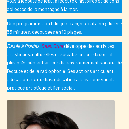
vous à l’écoute de l’eau, à l’écoute d’histoires et de sons
collectés de la montagne à la mer.
Une programmation bilingue français-catalan ; durée :
55 minutes, découpées en 10 plages.
Basée à Prades,
Beau Bruit
développe des activités
artistiques, culturelles et sociales autour du son, et
plus précisément autour de l’environnement sonore, de
l’écoute et de la radiophonie. Ses actions articulent
éducation aux médias, éducation à l’environnement,
pratique artistique et lien social.