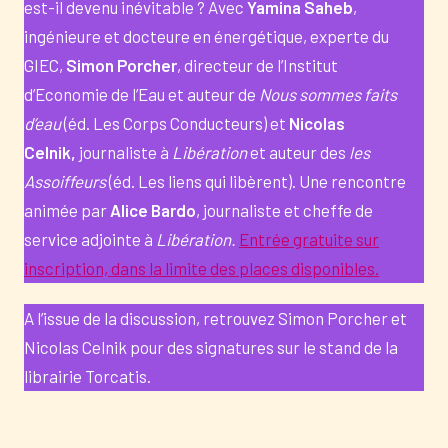
est-il devenu inévitable ? Avec
Yamina Saheb
,
ingénieure et docteure en énergétique, experte du
GIEC,
Simon Porcher
, directeur de l’Institut
d’Economie de l’Eau et auteur de
Nous sommes faits
d’eau
(éd. Les Corps Conducteurs) et
Nicolas
Celnik,
journaliste à
Libération
et auteur des
les
Assoiffeurs
(éd. Les liens qui libèrent). Une rencontre
animée par
Alice Bardo
, journaliste et cheffe de
service adjointe à
Libération.
Entrée gratuite sur
inscription, dans la limite des places disponibles.
A l’issue de la discussion, retrouvez Simon Porcher et
Nicolas Celnik pour des signatures sur le stand de la
librairie Torcatis.