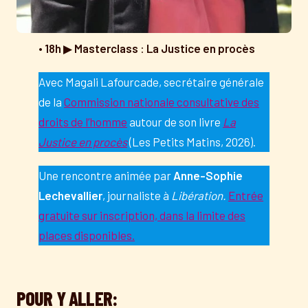
•
18h
▶
Masterclass
:
La Justice en procès
Avec Magali Lafourcade, secrétaire générale
de la
Commission nationale consultative des
droits de l’homme
autour de son livre
La
Justice en procès
(Les Petits Matins, 2026).
Une rencontre animée par
Anne-Sophie
Lechevallier
, journaliste à
Libération.
Entrée
gratuite sur inscription, dans la limite des
places disponibles.
POUR Y ALLER: