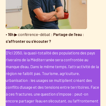
•
16h
▶ conférence–débat :
Partage de l’eau :
s’affronter ou s’écouter ?
D’ici 2050, la quasi-totalité des populations des pays
riverains de la Méditerranée sera confrontée au
manque d’eau. Dans le même temps, l’attractivité de la
région ne faiblit pas. Tourisme, agriculture,
urbanisation : les usages se multiplient créant des
conflits d’usage et des tensions entre territoires. Face
à ces fractures, une question s’impose : peut-on
encore partager l’eau en s’écoutant, ou l’affrontement