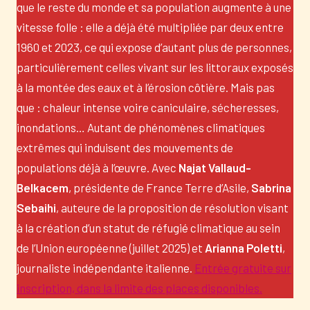
que le reste du monde et sa population augmente à une
vitesse folle : elle a déjà été multipliée par deux entre
1960 et 2023, ce qui expose d’autant plus de personnes,
particulièrement celles vivant sur les littoraux exposés
à la montée des eaux et à l’érosion côtière. Mais pas
que : chaleur intense voire caniculaire, sécheresses,
inondations… Autant de phénomènes climatiques
extrêmes qui induisent des mouvements de
populations déjà à l’œuvre. Avec
Najat Vallaud-
Belkacem
, présidente de France Terre d’Asile,
Sabrina
Sebaihi
, auteure de la proposition de résolution visant
à la création d’un statut de réfugié climatique au sein
de l’Union européenne (juillet 2025) et
Arianna Poletti
,
journaliste indépendante italienne.
Entrée gratuite sur
inscription, dans la limite des places disponibles.