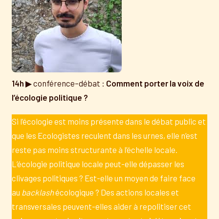
14h
▶ conférence–débat :
Comment porter la voix de
l’écologie politique
?
Si l’écologie est moins présente dans le débat public et
que les Ecologistes reculent dans les urnes, elle n’est
reste pas moins structurante à l’échelle locale.
L’écologie politique locale peut-elle dépasser les
clivages politiques ? Est-elle un moyen de faire face
au
backlash
écologique ? Des actions locales et
transversales peuvent-elles aider à repolitiser cet