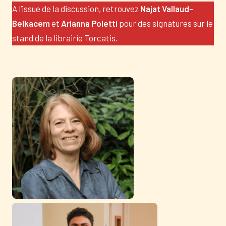
A l’issue de la discussion, retrouvez
Najat Vallaud-
Belkacem
et
Arianna Poletti
pour des signatures sur le
stand de la librairie Torcatis.