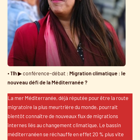
•
11h
▶ conférence–débat :
Migration climatique : le
nouveau défi de la Méditerranée ?
La mer Méditerranée, déjà réputée pour être la route
migratoire la plus meurtrière du monde, pourrait
bientôt connaître de nouveaux flux de migrations
internes liés au changement climatique. Le bassin
méditerranéen se réchauffe en effet 20 % plus vite