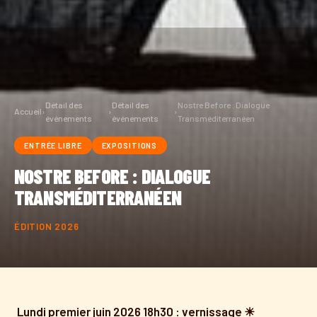
Détail des
Détail des
Nostre Before : Dialogue
Accueil
›
›
›
événements
événements
Transméditerranéen
ENTRÉE LIBRE
EXPOSITIONS
NOSTRE BEFORE : DIALOGUE
TRANSMÉDITERRANÉEN
ÉDITION 2026
Lundi premier juin 2026 18h30 : vernissage
☀