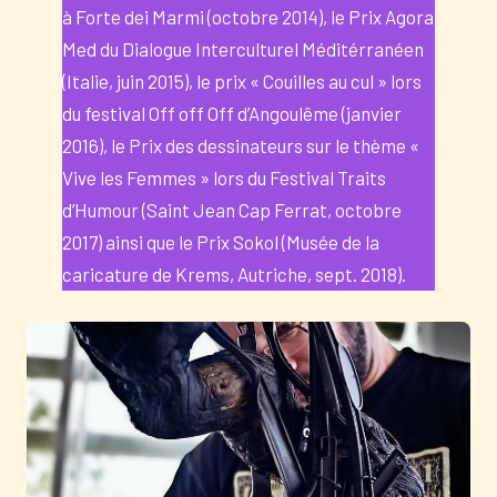
à Forte dei Marmi (octobre 2014), le Prix Agora
Med du Dialogue Interculturel Méditérranéen
(Italie, juin 2015), le prix « Couilles au cul » lors
du festival Off off Off d’Angoulême (janvier
2016), le Prix des dessinateurs sur le thème «
Vive les Femmes » lors du Festival Traits
d’Humour (Saint Jean Cap Ferrat, octobre
2017) ainsi que le Prix Sokol (Musée de la
caricature de Krems, Autriche, sept. 2018).