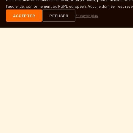
l'audience, conformément au
RGPD
européen. Aucune donnée n'est reven
NOSTRE
MAR
ACCEPTER
REFUSER
En savoir plus
Festival culturel méditerranéen
antiraciste · Perpignan · Depuis
2022
LE FESTIVAL
Présentation
Histoire
Partenaires
Presse
INFOS PRATIQUES
Contact