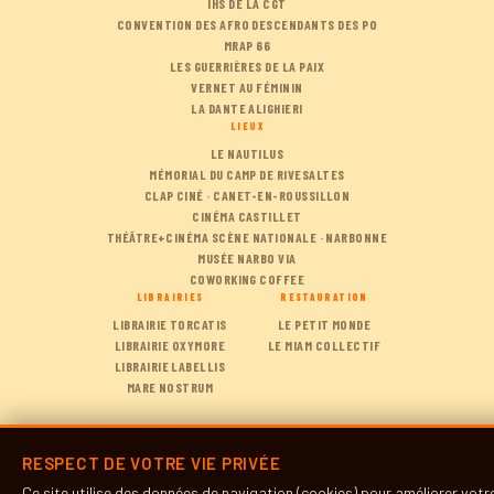
IHS DE LA CGT
CONVENTION DES AFRO DESCENDANTS DES PO
MRAP 66
LES GUERRIÈRES DE LA PAIX
VERNET AU FÉMININ
LA DANTE ALIGHIERI
LIEUX
LE NAUTILUS
MÉMORIAL DU CAMP DE RIVESALTES
CLAP CINÉ · CANET-EN-ROUSSILLON
CINÉMA CASTILLET
THÉÂTRE+CINÉMA SCÈNE NATIONALE · NARBONNE
MUSÉE NARBO VIA
COWORKING COFFEE
LIBRAIRIES
RESTAURATION
LIBRAIRIE TORCATIS
LE PETIT MONDE
LIBRAIRIE OXYMORE
LE MIAM COLLECTIF
LIBRAIRIE LABELLIS
MARE NOSTRUM
RESPECT DE VOTRE VIE PRIVÉE
Ce site utilise des données de navigation (cookies) pour améliorer vot