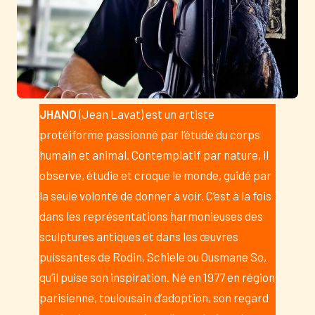
JHANO
(Jean Lavat) est un artiste
protéiforme passionné par l’étude du corps
humain et animal. Contemplatif par nature, il
observe, étudie et croque le monde, guidé par
la seule volonté de donner à voir. C’est à la fois
dans les représentations harmonieuses des
sculptures antiques et dans les œuvres
puissantes de Rodin, Schiele ou Ousmane So,
qu’il puise son inspiration. Né en 1977 en région
parisienne, toulousain d’adoption, son regard