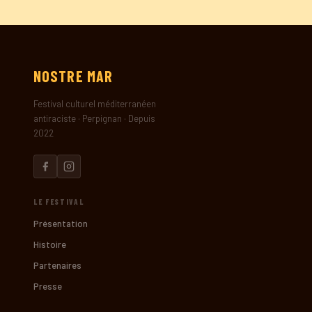
NOSTRE
MAR
Festival culturel méditerranéen
antiraciste · Perpignan · Depuis
2022
LE FESTIVAL
Présentation
Histoire
Partenaires
Presse