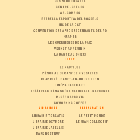
SOS MÉDITERRANÉE
CENTRE LGBT+66
WELCOME 66
ESTRELLA ESPORTIVA DEL ROSSELO
IHS DE LA CGT
CONVENTION DES AFRO DESCENDANTS DES PO
MRAP 66
LES GUERRIÈRES DE LA PAIX
VERNET AU FÉMININ
LA DANTE ALIGHIERI
LIEUX
LE NAUTILUS
MÉMORIAL DU CAMP DE RIVESALTES
CLAP CINÉ · CANET-EN-ROUSSILLON
CINÉMA CASTILLET
THÉÂTRE+CINÉMA SCÈNE NATIONALE · NARBONNE
MUSÉE NARBO VIA
COWORKING COFFEE
LIBRAIRIES
RESTAURATION
LIBRAIRIE TORCATIS
LE PETIT MONDE
LIBRAIRIE OXYMORE
LE MIAM COLLECTIF
LIBRAIRIE LABELLIS
MARE NOSTRUM