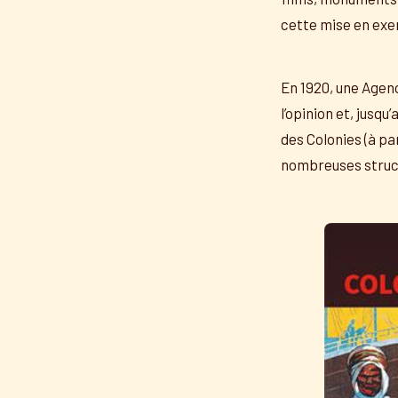
cette mise en exer
En 1920, une Agen
l’opinion et, jusq
des Colonies (à pa
nombreuses struct