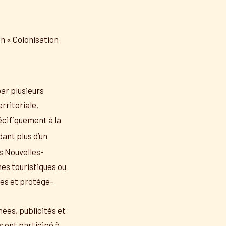
n « Colonisation
par plusieurs
rritoriale,
écifiquement à la
dant plus d’un
es Nouvelles-
hes touristiques ou
res et protège-
ées, publicités et
s ont participé à