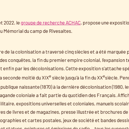
let 2022, le
groupe de recherche ACHAC
, propose une expositio
u Mémorial du camp de Rivesaltes.
ire de la colonisation a traversé cinq siècles et a été marquée 
des conquêtes, la fin du premier empire colonial, l’expansion te
et enfin par les décolonisations. Cette exposition s’attache sp
e
e
la seconde moitié du XIX
siècle jusqu’à la fin du XX
siècle. Pen
ublique naissante (1870) à la dernière décolonisation (1980, l
agande coloniale a fait partie du quotidien des Français. Affic
itaire, expositions universelles et coloniales, manuels scolai
es de livres et de magazines, presse illustrée et brochures de
graphies et cartes postales, jeux de société et bandes dessin
et statues, peintures et émissions de radio… tous les support