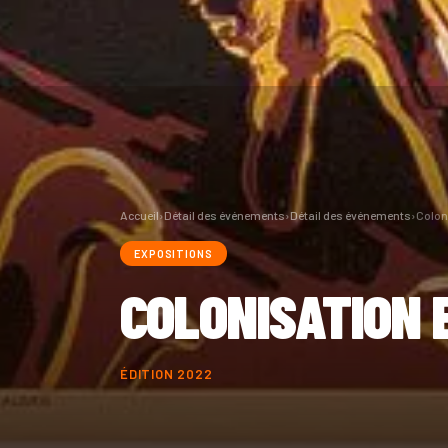
Accueil
›
Détail des événements
›
Détail des événements
›
Colon
EXPOSITIONS
COLONISATION 
ÉDITION 2022